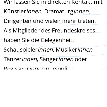
Wir lassen Sie in direkten Kontakt mit
Künstler
innen
, Dramaturg
innen
,
Dirigenten und vielen mehr treten.
Als Mitglieder des Freundeskreises
haben Sie die Gelegenheit,
Schauspieler
innen
, Musiker
innen
,
Tänzer
innen
, Sänger
innen
oder
Regisseur
innen
persönlich
kennenzulernen und sie im direkten
Austausch zu interviewen
oder live
auf der Bühne, am Instrument oder
im Orchestergraben zu erleben.